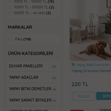
5000 TL - 10000 TL
(19)
10001 TL - 50000 TL
(2)
50001 TL - ve üstü
(2)
MARKALAR
Pika
(118)
ÜRÜN KATEGORİLERİ
Yapay Bitki Demetleri
DUVAR PANELLERI
Yapay Drecena Deme
YAPAY AĞAÇLAR
220
TL
YAPAY BITKI DEMETLERI
SEPE
İNCELE
YAPAY SARKIT BITKILER