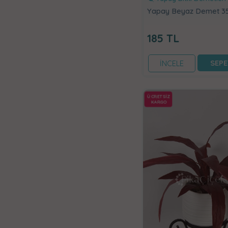
Yapay Beyaz Demet 3
185
TL
SEPE
İNCELE
ÜCRETSİZ
KARGO