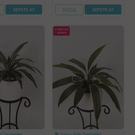
SEPETE AT
SEPETE AT
İNCELE
ÜCRETSİZ
KARGO
i Demetleri
Yapay Bitki Demetleri