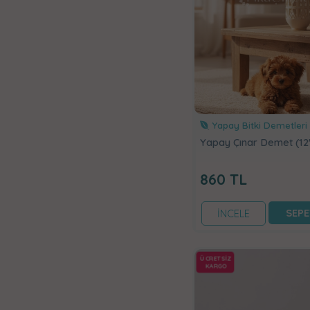
Yapay Bitki Demetleri
Yapay Çınar Demet (12'l
860
TL
SEPE
İNCELE
ÜCRETSİZ
KARGO