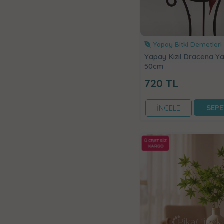
Yapay Bitki Demetleri
Yapay Kızıl Dracena Y
50cm
720
TL
SEPE
İNCELE
ÜCRETSİZ
KARGO