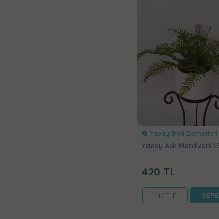
Yapay Bitki Demetleri
Yapay Aşk Merdiveni 1
420
TL
SEPE
İNCELE