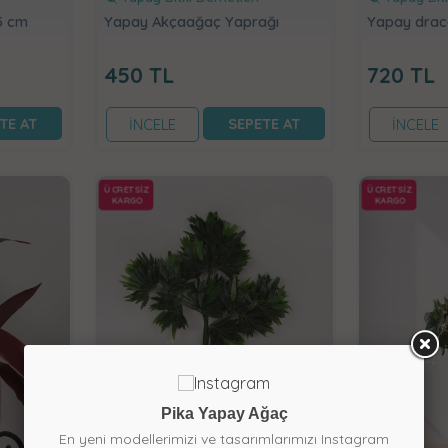
5 cm
Yapay Akçaağaç Yaprağı
Yapay drac
450
TL
720
TL
TE AT
SEPETE AT
İNCELE
İNCELE
ÜCRETSİZ
ÜCRETSİZ
KARGO
KARGO
Pika Yapay Ağaç
En yeni modellerimizi ve tasarımlarımızı Instagram