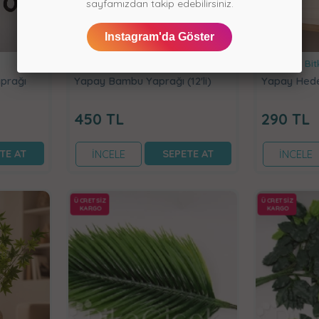
sayfamızdan takip edebilirsiniz.
Instagram'da Göster
Yapay Bitki Demetleri
Yapay Bitk
aprağı
Yapay Bambu Yaprağı (12'li)
Yapay Hed
450
TL
290
TL
TE AT
SEPETE AT
İNCELE
İNCELE
ÜCRETSİZ
ÜCRETSİZ
KARGO
KARGO