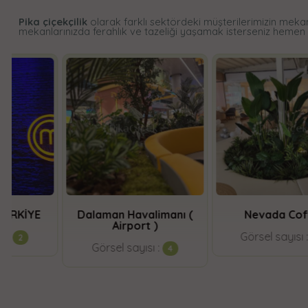
Pika çiçekçilik
olarak farklı sektördeki müşterilerimizin mekanl
mekanlarınızda ferahlık ve tazeliği yaşamak isterseniz hemen
Dalaman Havalimanı (
Nevada Coffee
Airport )
Görsel sayısı :
16
Görsel sayısı :
4