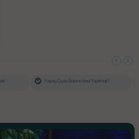
ıl Yapılmalı?
Profesyonel Yapay Ağaç Uygulamaları Ile
Kalıcı Estetik Çözümler