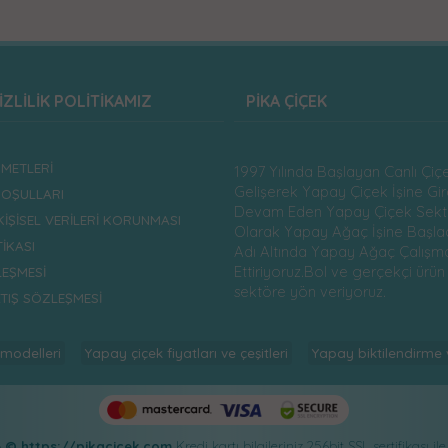
İZLİLİK POLİTİKAMIZ
PİKA ÇİÇEK
ZMETLERİ
1997 Yılında Başlayan Canlı Çi
Gelişerek Yapay Çiçek İşine Gird
KOŞULLARI
Devam Eden Yapay Çiçek Sekt
 KİŞİSEL VERİLERİ KORUNMASI
Olarak Yapay Ağaç İşine Başlad
İKASI
Adı Altında Yapay Ağaç Çalışm
Ettiriyoruz.Bol ve gerçekçi ürün 
LEŞMESİ
sektöre yön veriyoruz.
ATIŞ SÖZLEŞMESİ
 modelleri
Yapay çiçek fiyatları ve çeşitleri
Yapay biktilendirme 
6
© https://pikacicek.com
Kredi kartı bilgileriniz 256bit SSL sertifikası i