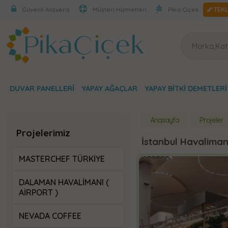
Güvenli Alışveriş
Müşteri Hizmetleri
Pika Çiçek
TEKL
DUVAR PANELLERI
YAPAY AĞAÇLAR
YAPAY BITKI DEMETLERI
Anasayfa
Projeler
Projelerimiz
İstanbul Havaliman
MASTERCHEF TÜRKİYE
DALAMAN HAVALIMANI (
AIRPORT )
NEVADA COFFEE