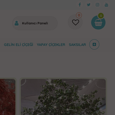
0
0
Kullanıcı Paneli
I
GELIN ELI ÇIÇEĞI
YAPAY ÇIÇEKLER
SAKSILAR