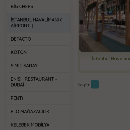
BIG CHEFS
İSTANBUL HAVALIMANI (
AİRPORT )
DEFACTO
KOTON
İstanbul Havalim
SIMIT SARAYI
ENISH RESTAURANT -
1
DUBAİ
Sayfa:
PENTI
FLO MAĞAZACILIK
KELEBEK MOBILYA