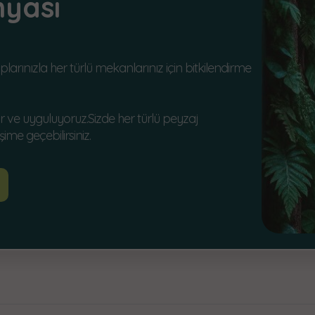
yası
larınızla her türlü mekanlarınız için bitkilendirme
r ve uyguluyoruz.Sizde her türlü peyzaj
şime geçebilirsiniz.