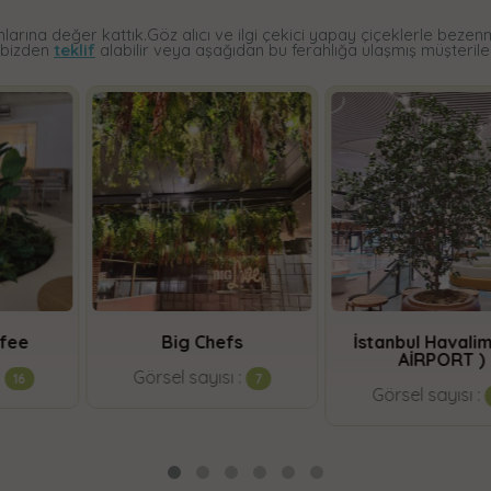
arına değer kattık.Göz alıcı ve ilgi çekici yapay çiçeklerle bezenm
 bizden
teklif
alabilir veya aşağıdan bu ferahlığa ulaşmış müşterilerim
Big Chefs
İstanbul Havalimanı (
AİRPORT )
Görsel sayısı :
7
Görsel sayısı :
3