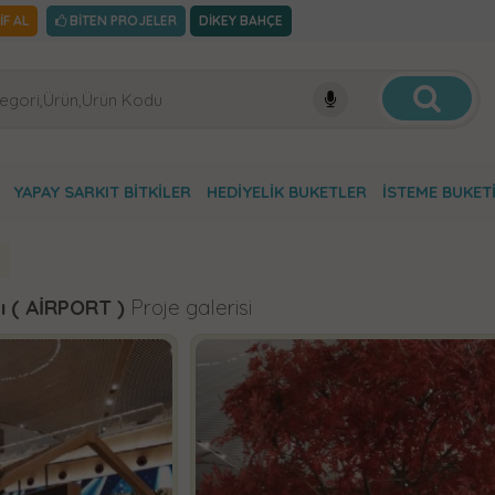
İF AL
BİTEN PROJELER
DİKEY BAHÇE
YAPAY SARKIT BITKILER
HEDIYELIK BUKETLER
İSTEME BUKET
ı ( AİRPORT )
Proje galerisi