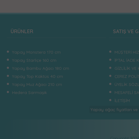
ÜRÜNLER
SATIŞ VE G
Yapay Monstera 170 cm
MÜŞTERİ Hİ
Yapay Starliçe 160 cm
İPTAL İADE 
Yapay Bambu Ağacı 180 cm
GİZLİLİK VE
Yapay Top Kaktüs 40 cm
ÇEREZ POLİT
Yapay Muz Ağacı 210 cm
ÜYELİK SÖZ
Hedera Sarmaşık
MESAFELİ S
İLETİŞİM
Yapay ağaç fiyatları ve
Copyright 202