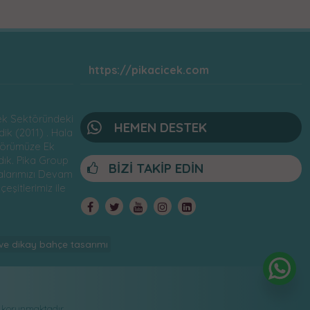
https://pikacicek.com
çek Sektöründeki
HEMEN DESTEK
ik (2011) . Hala
örümüze Ek
ık. Pika Group
BİZİ TAKİP EDİN
alarımızı Devam
çeşitlerimiz ile
ve dikay bahçe tasarımı
le korunmaktadır.