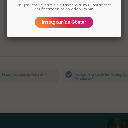
En yeni modellerimizi ve tasarımlarımızı Instagram
sayfamızdan takip edebilirsiniz.
Instagram'da Göster
den Pika Çiçek’ten Yapay Çiçek
Yapay Çiçek Bakımı Nas
malısınız?