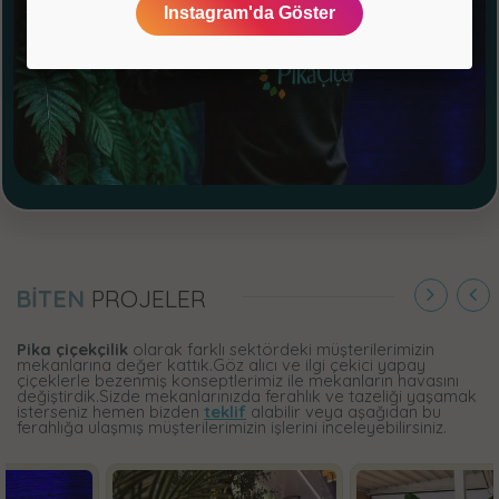
Instagram'da Göster
BİTEN
PROJELER
Pika çiçekçilik
olarak farklı sektördeki müşterilerimizin
mekanlarına değer kattık.Göz alıcı ve ilgi çekici yapay
çiçeklerle bezenmiş konseptlerimiz ile mekanların havasını
değiştirdik.Sizde mekanlarınızda ferahlık ve tazeliği yaşamak
isterseniz hemen bizden
teklif
alabilir veya aşağıdan bu
ferahlığa ulaşmış müşterilerimizin işlerini inceleyebilirsiniz.