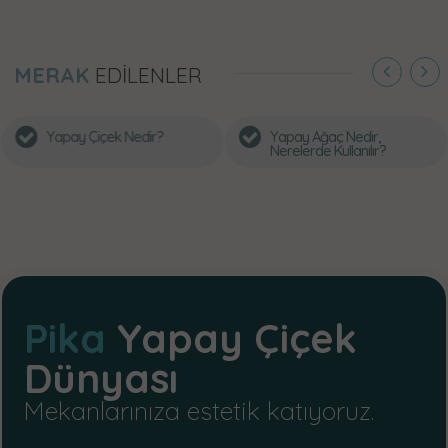
MERAK
EDİLENLER
y Çiçek Nedir?
Yapay Ağaç Nedir,
Nede
Nerelerde Kullanılır?
Yapay
Pika
Yapay Çiçek
Dünyası
Mekanlarınıza estetik katıyoruz.