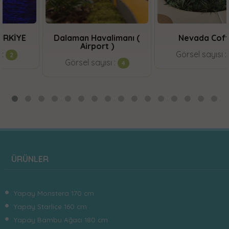
E
Dalaman Havalimanı (
Nevada Coffee
Airport )
Görsel sayısı :
16
Görsel sayısı :
4
ÜRÜNLER
Yapay Monstera 170 cm
Yapay Starliçe 160 cm
Yapay Bambu Ağacı 180 cm