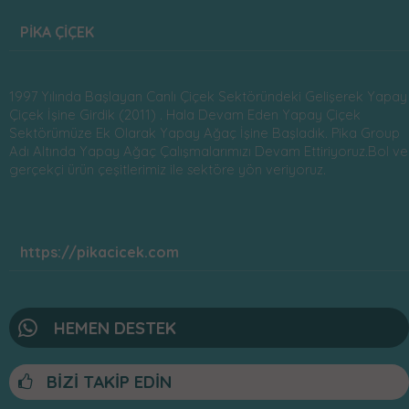
PİKA ÇİÇEK
1997 Yılında Başlayan Canlı Çiçek Sektöründeki Gelişerek Yapay
Çiçek İşine Girdik (2011) . Hala Devam Eden Yapay Çiçek
Sektörümüze Ek Olarak Yapay Ağaç İşine Başladık. Pika Group
Adı Altında Yapay Ağaç Çalışmalarımızı Devam Ettiriyoruz.Bol ve
gerçekçi ürün çeşitlerimiz ile sektöre yön veriyoruz.
https://pikacicek.com
HEMEN DESTEK
BİZİ TAKİP EDİN