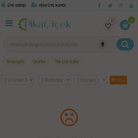
ÜYE GİRİŞİ
YENİ ÜYE KAYDI
0
0
Anasayfa
Ürünler
Tek Dal Güller
Filtre