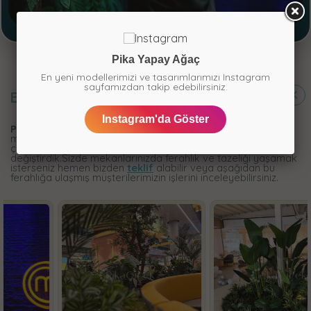
Pika Yapay Ağaç
En yeni modellerimizi ve tasarımlarımızı Instagram
sayfamızdan takip edebilirsiniz.
BİTEN
PROJELER
Instagram'da Göster
Pika çiçekçilik
olarak farklı sektördeki müşterilerimizin
mekanlarına değer kattık.Göz alıcı ve ilgi çekici yapay
çiçeklerle bezenmiş konseptlerimiz ile mekanların havasını
değiştirdik.Sizde mekanlarınızda ferahlık ve tazeliği yaşamak
isterseniz hemen bizden
teklif
alabilir veya aşağıdan bu
ferahlığa ulaşmış müşterilerimizin işlerini inceleyebilirsiniz.