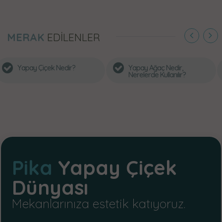
MERAK
EDİLENLER
ek Nedir?
Yapay Ağaç Nedir,
Neden Pika
Nerelerde Kullanılır?
Yapay Çiçe
Pika
Yapay Çiçek
Dünyası
Mekanlarınıza estetik katıyoruz.