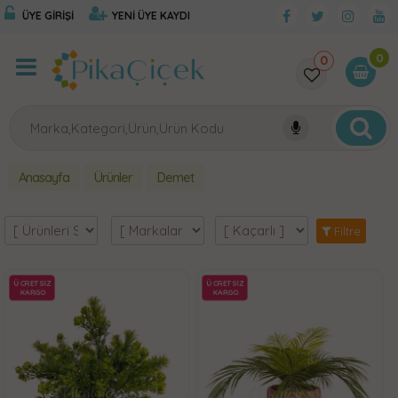
ÜYE GİRİŞİ
YENİ ÜYE KAYDI
0
0
Anasayfa
Ürünler
Demet
Filtre
ÜCRETSİZ
ÜCRETSİZ
KARGO
KARGO