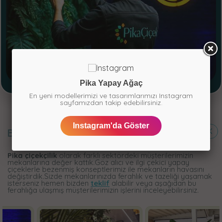
Pika Yapay Ağaç
En yeni modellerimizi ve tasarımlarımızı Instagram
sayfamızdan takip edebilirsiniz.
Instagram'da Göster
BİTEN
PROJELER
Pika çiçekçilik
olarak farklı sektördeki müşterilerimizin
mekanlarına değer kattık.Göz alıcı ve ilgi çekici yapay
çiçeklerle bezenmiş konseptlerimiz ile mekanların havasını
değiştirdik.Sizde mekanlarınızda ferahlık ve tazeliği yaşamak
isterseniz hemen bizden
teklif
alabilir veya aşağıdan bu
ferahlığa ulaşmış müşterilerimizin işlerini inceleyebilirsiniz.