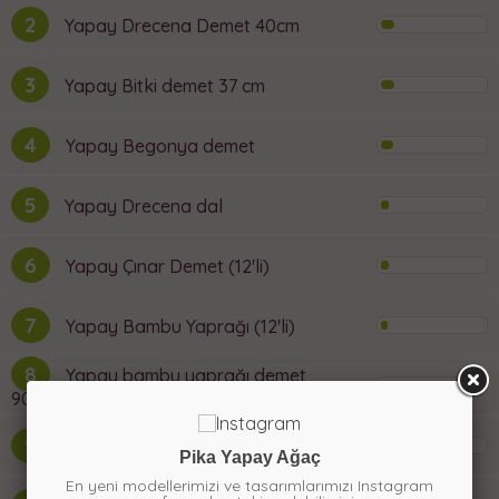
2
Yapay Drecena Demet 40cm
3
Yapay Bitki demet 37 cm
4
Yapay Begonya demet
5
Yapay Drecena dal
6
Yapay Çınar Demet (12'li)
7
Yapay Bambu Yaprağı (12'li)
8
Yapay bambu yaprağı demet
90cm
9
Yapay Japon Şemsiyesi Bitkisi
Pika Yapay Ağaç
En yeni modellerimizi ve tasarımlarımızı Instagram