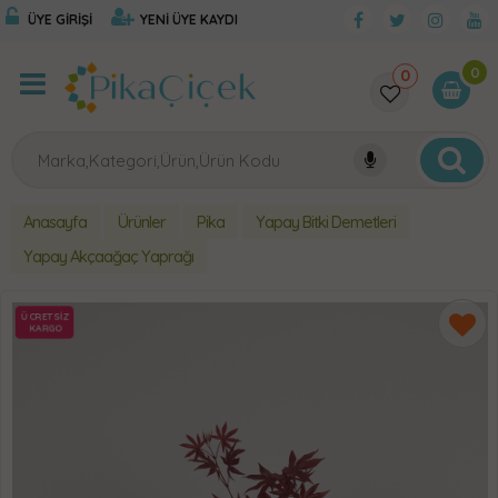
ÜYE GİRİŞİ
YENİ ÜYE KAYDI
0
0
Anasayfa
Ürünler
Pika
Yapay Bitki Demetleri
Yapay Akçaağaç Yaprağı
ÜCRETSİZ
KARGO