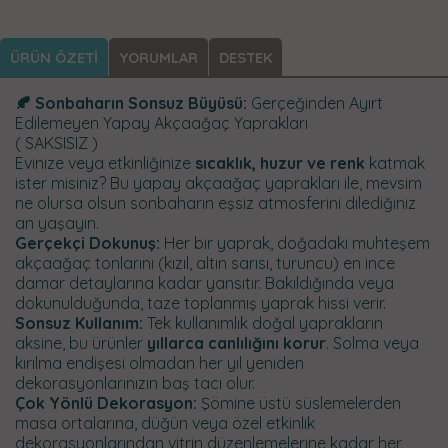
ÜRÜN ÖZETİ
YORUMLAR
DESTEK
🍂 Sonbaharın Sonsuz Büyüsü:
Gerçeğinden Ayırt
Edilemeyen Yapay Akçaağaç Yaprakları
( SAKSISIZ )
Evinize veya etkinliğinize
sıcaklık, huzur ve renk
katmak
ister misiniz? Bu yapay akçaağaç yaprakları ile, mevsim
ne olursa olsun sonbaharın eşsiz atmosferini dilediğiniz
an yaşayın.
Gerçekçi Dokunuş:
Her bir yaprak, doğadaki muhteşem
akçaağaç tonlarını (kızıl, altın sarısı, turuncu) en ince
damar detaylarına kadar yansıtır. Bakıldığında veya
dokunulduğunda, taze toplanmış yaprak hissi verir.
Sonsuz Kullanım:
Tek kullanımlık doğal yaprakların
aksine, bu ürünler
yıllarca canlılığını korur
. Solma veya
kırılma endişesi olmadan her yıl yeniden
dekorasyonlarınızın baş tacı olur.
Çok Yönlü Dekorasyon:
Şömine üstü süslemelerden
masa ortalarına, düğün veya özel etkinlik
dekorasyonlarından vitrin düzenlemelerine kadar her