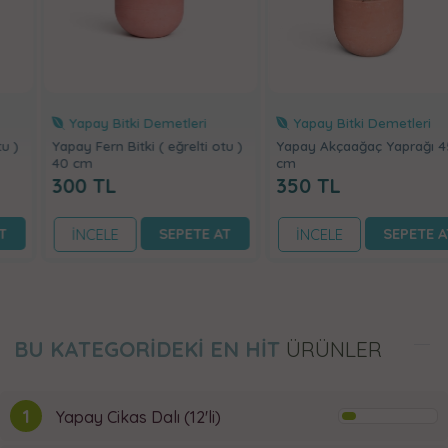
Yapay Bitki Demetleri
Yapay Bitki Demetleri
Yapay Fern Bitki ( eğrelti otu )
Yapay Akçaağaç Yaprağı 45
40 cm
cm
300
TL
350
TL
SEPETE AT
SEPETE AT
İNCELE
İNCELE
BU KATEGORİDEKİ EN HİT
ÜRÜNLER
1
Yapay Cikas Dalı (12'li)