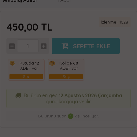
İzlenme : 1028
450,00
TL
SEPETE EKLE
Kutuda
12
Kolide
60
ADET var
ADET var
Seç
Seç
Bu ürün en geç
12 Ağustos 2026 Çarşamba
günü kargoya verilir
Bu ürünü şuan
1
kişi inceliyor.