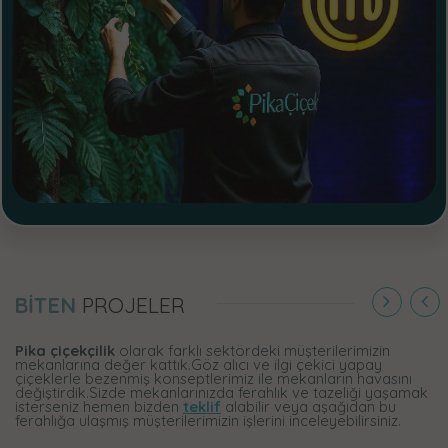
BİTEN
PROJELER
Pika çiçekçilik
olarak farklı sektördeki müşterilerimizin
mekanlarına değer kattık.Göz alıcı ve ilgi çekici yapay
çiçeklerle bezenmiş konseptlerimiz ile mekanların havasını
değiştirdik.Sizde mekanlarınızda ferahlık ve tazeliği yaşamak
isterseniz hemen bizden
teklif
alabilir veya aşağıdan bu
ferahlığa ulaşmış müşterilerimizin işlerini inceleyebilirsiniz.