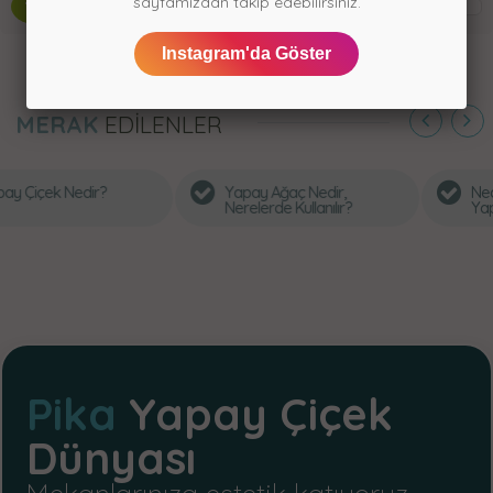
sayfamızdan takip edebilirsiniz.
10
Yapay Monstera Dalı (12'li)
Instagram'da Göster
MERAK
EDİLENLER
Yapay Ağaç Nedir,
Neden Pika Çiçek’ten
Nerelerde Kullanılır?
Yapay Çiçek Almalısınız
Pika
Yapay Çiçek
Dünyası