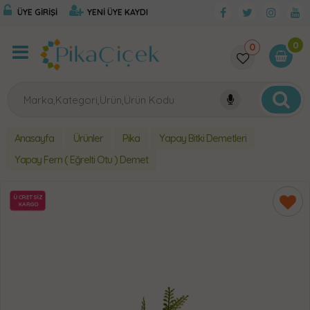
ÜYE GİRİŞİ
YENİ ÜYE KAYDI
0
0
Anasayfa
Ürünler
Pika
Yapay Bitki Demetleri
Yapay Fern ( Eğrelti Otu ) Demet
ÜCRETSİZ
KARGO