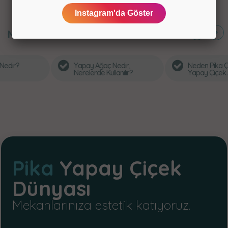
Instagram'da Göster
MERAK
EDİLENLER
Yapay Ağaç Nedir,
Neden Pika Çiçek’ten
Nerelerde Kullanılır?
Yapay Çiçek Almalısınız?
Pika
Yapay Çiçek
Dünyası
Mekanlarınıza estetik katıyoruz.