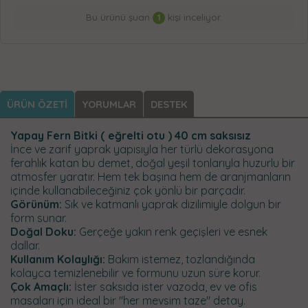
Bu ürünü şuan
1
kişi inceliyor.
ÜRÜN ÖZETİ
YORUMLAR
DESTEK
Yapay Fern Bitki ( eğrelti otu ) 40 cm saksısız
İnce ve zarif yaprak yapısıyla her türlü dekorasyona
ferahlık katan bu demet, doğal yeşil tonlarıyla huzurlu bir
atmosfer yaratır. Hem tek başına hem de aranjmanların
içinde kullanabileceğiniz çok yönlü bir parçadır.
Görünüm:
Sık ve katmanlı yaprak dizilimiyle dolgun bir
form sunar.
Doğal Doku:
Gerçeğe yakın renk geçişleri ve esnek
dallar.
Kullanım Kolaylığı:
Bakım istemez, tozlandığında
kolayca temizlenebilir ve formunu uzun süre korur.
Çok Amaçlı:
İster saksıda ister vazoda, ev ve ofis
masaları için ideal bir "her mevsim taze" detay.