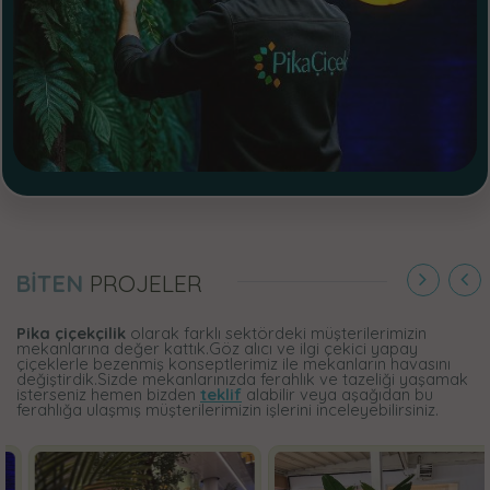
BİTEN
PROJELER
Pika çiçekçilik
olarak farklı sektördeki müşterilerimizin
mekanlarına değer kattık.Göz alıcı ve ilgi çekici yapay
çiçeklerle bezenmiş konseptlerimiz ile mekanların havasını
değiştirdik.Sizde mekanlarınızda ferahlık ve tazeliği yaşamak
isterseniz hemen bizden
teklif
alabilir veya aşağıdan bu
ferahlığa ulaşmış müşterilerimizin işlerini inceleyebilirsiniz.