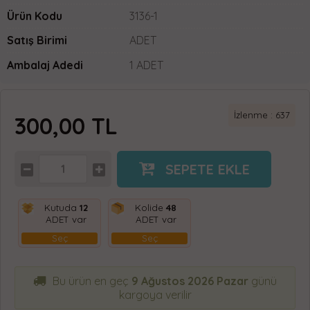
Ürün Kodu
3136-1
Satış Birimi
ADET
Ambalaj Adedi
1 ADET
İzlenme : 637
300,00
TL
SEPETE EKLE
Kutuda
12
Kolide
48
ADET var
ADET var
Seç
Seç
Bu ürün en geç
9 Ağustos 2026 Pazar
günü
kargoya verilir