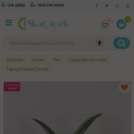
ÜYE GİRİŞİ
YENİ ÜYE KAYDI
0
0
Anasayfa
Ürünler
Pika
Yapay Bitki Demetleri
Yapay Dracena Demeti
ÜCRETSİZ
KARGO