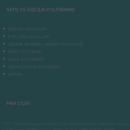
SATIŞ VE GİZLİLİK POLİTİKAMIZ
MÜŞTERİ HİZMETLERİ
İPTAL İADE KOŞULLARI
GİZLİLİK VE KİŞİSEL VERİLERİ KORUNMASI
ÇEREZ POLİTİKASI
ÜYELİK SÖZLEŞMESİ
MESAFELİ SATIŞ SÖZLEŞMESİ
İLETİŞİM
PİKA ÇİÇEK
1997 Yılında Başlayan Canlı Çiçek Sektöründeki Gelişerek Yapay
Çiçek İşine Girdik (2011) . Hala Devam Eden Yapay Çiçek