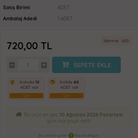
Satış Birimi
ADET
Ambalaj Adedi
1 ADET
İzlenme : 620
720,00
TL
SEPETE EKLE
Kutuda
12
Kolide
60
ADET var
ADET var
Seç
Seç
Bu ürün en geç
10 Ağustos 2026 Pazartesi
günü kargoya verilir
Bu ürünü şuan
1
kişi inceliyor.