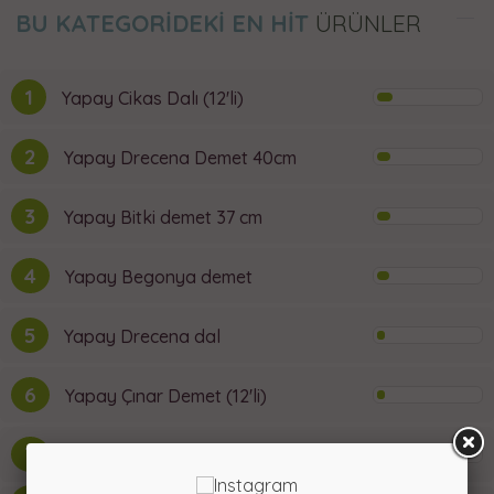
BU KATEGORİDEKİ EN HİT
ÜRÜNLER
1
Yapay Cikas Dalı (12'li)
2
Yapay Drecena Demet 40cm
3
Yapay Bitki demet 37 cm
4
Yapay Begonya demet
5
Yapay Drecena dal
6
Yapay Çınar Demet (12'li)
7
Yapay Bambu Yaprağı (12'li)