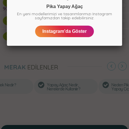
8
Yapay bambu yaprağı demet
Pika Yapay Ağaç
90cm
En yeni modellerimizi ve tasarımlarımızı Instagram
sayfamızdan takip edebilirsiniz.
9
Yapay Monstera Dalı (12'li)
Instagram'da Göster
10
Yapay Japon Şemsiyesi Bitkisi
MERAK
EDİLENLER
Yapay Ağaç Nedir,
Neden Pika Çiçek’ten
Nerelerde Kullanılır?
Yapay Çiçek Almalısınız?