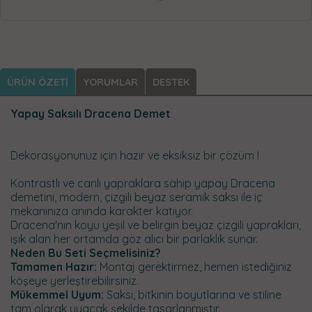
ÜRÜN ÖZETİ
YORUMLAR
DESTEK
Yapay Saksılı Dracena Demet
Dekorasyonunuz için hazır ve eksiksiz bir çözüm !
Kontrastlı ve canlı yapraklara sahip yapay Dracena
demetini, modern, çizgili beyaz seramik saksı ile iç
mekanınıza anında karakter katıyor.
Dracena'nın koyu yeşil ve belirgin beyaz çizgili yaprakları,
ışık alan her ortamda göz alıcı bir parlaklık sunar.
Neden Bu Seti Seçmelisiniz?
Tamamen Hazır:
Montaj gerektirmez, hemen istediğiniz
köşeye yerleştirebilirsiniz.
Mükemmel Uyum:
Saksı, bitkinin boyutlarına ve stiline
tam olarak uyacak şekilde tasarlanmıştır.