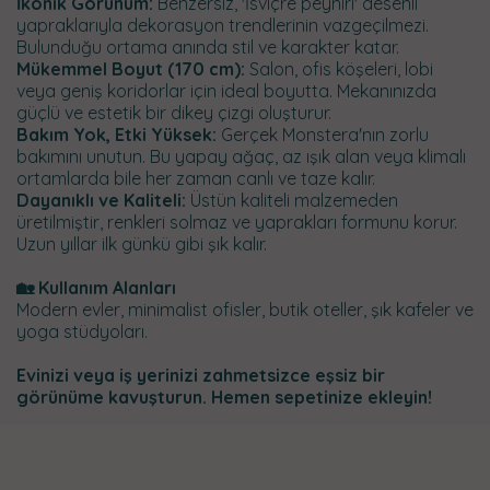
İkonik Görünüm:
Benzersiz, 'İsviçre peyniri' desenli
yapraklarıyla dekorasyon trendlerinin vazgeçilmezi.
Bulunduğu ortama anında stil ve karakter katar.
Mükemmel Boyut (170 cm):
Salon, ofis köşeleri, lobi
veya geniş koridorlar için ideal boyutta. Mekanınızda
güçlü ve estetik bir dikey çizgi oluşturur.
Bakım Yok, Etki Yüksek:
Gerçek Monstera'nın zorlu
bakımını unutun. Bu yapay ağaç, az ışık alan veya klimalı
ortamlarda bile her zaman canlı ve taze kalır.
Dayanıklı ve Kaliteli:
Üstün kaliteli malzemeden
üretilmiştir, renkleri solmaz ve yaprakları formunu korur.
Uzun yıllar ilk günkü gibi şık kalır.
🏡 Kullanım Alanları
Modern evler, minimalist ofisler, butik oteller, şık kafeler ve
yoga stüdyoları.
Evinizi veya iş yerinizi zahmetsizce eşsiz bir
görünüme kavuşturun. Hemen sepetinize ekleyin!