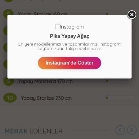
5
Yapay Starliçe 160 cm
6
Yapay Bambu Ağacı 180 cm
Pika Yapay Ağaç
En yeni modellerimizi ve tasarımlarımızı Instagram
7
Yapay Top Kaktüs 28 cm
sayfamızdan takip edebilirsiniz.
Instagram'da Göster
8
Yapay Starliçe 180 cm
9
Yapay Monstera 170 cm
10
Yapay Starliçe 230 cm
MERAK
EDİLENLER