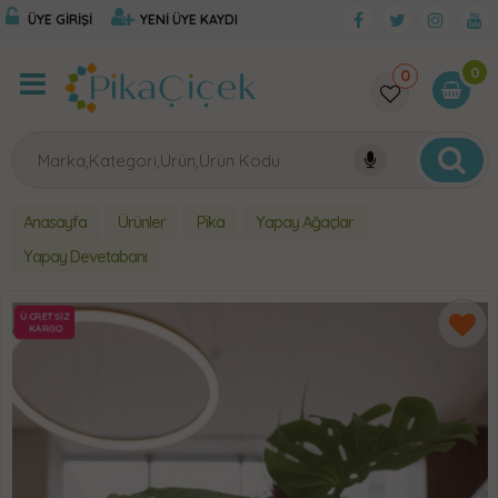
ÜYE GİRİŞİ
YENİ ÜYE KAYDI
0
0
Anasayfa
Ürünler
Pika
Yapay Ağaçlar
Yapay Devetabanı
ÜCRETSİZ
KARGO