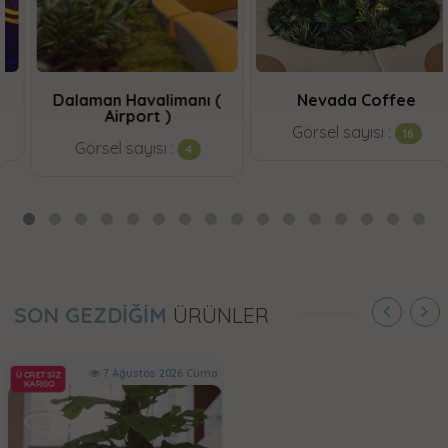
Dalaman Havalimanı (
Nevada Coffee
Airport )
Görsel sayısı :
16
Görsel sayısı :
4
SON GEZDİĞİM
ÜRÜNLER
7 Ağustos 2026 Cuma
ÜCRETSİZ
KARGO