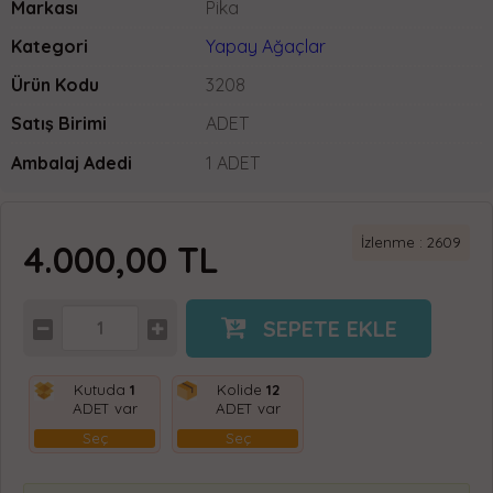
Markası
Pika
Kategori
Yapay Ağaçlar
Ürün Kodu
3208
Satış Birimi
ADET
Ambalaj Adedi
1 ADET
İzlenme : 2609
4.000,00
TL
SEPETE EKLE
Kutuda
1
Kolide
12
ADET var
ADET var
Seç
Seç