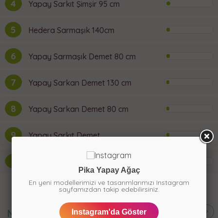
4
Yapay Sarkıt Şimşir 95 cm
5
Hedera Sarmaşık 140cm
6
Yapay Sarmaşık Demet 80 cm
7
Yapay Sarkan Demet 130 cm
8
Yapay Sarkan Demet 80 cm
9
Yapay Sarkıt Demet
10
Yapay Pudralı Sarmaşık 100 cm
Pika Yapay Ağaç
En yeni modellerimizi ve tasarımlarımızı Instagram
sayfamızdan takip edebilirsiniz.
MERAK
EDİLENLER
Instagram'da Göster