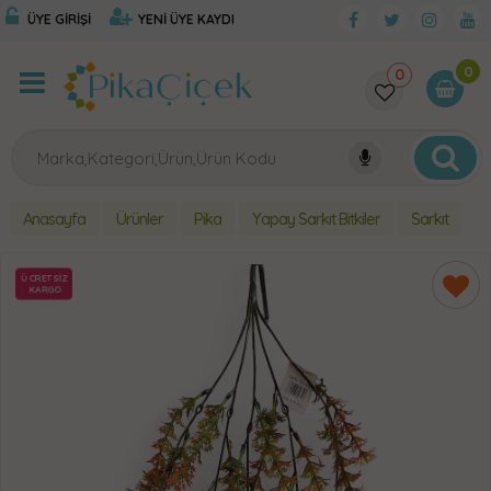
ÜYE GİRİŞİ
YENİ ÜYE KAYDI
0
0
Anasayfa
Ürünler
Pika
Yapay Sarkıt Bitkiler
Sarkıt
ÜCRETSİZ
KARGO