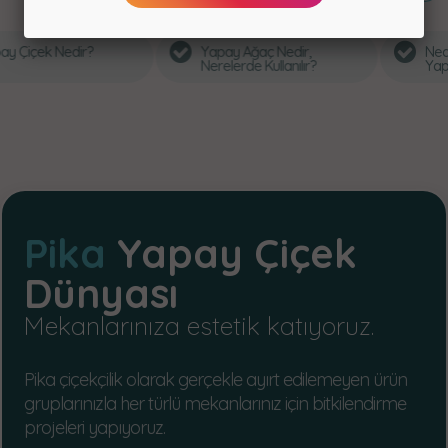
Yapay Ağaç Nedir,
Neden Pika Çiçek’ten
Nerelerde Kullanılır?
Yapay Çiçek Almalısınız?
Pika
Yapay Çiçek
Dünyası
Mekanlarınıza estetik katıyoruz.
Pika çiçekçilik olarak gerçekle ayırt edilemeyen ürün
gruplarınızla her türlü mekanlarınız için bitkilendirme
projeleri yapıyoruz.