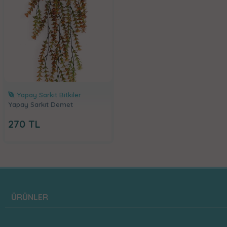
Yapay Sarkıt Bitkiler
Yapay Sarkıt Demet
270
TL
ÜRÜNLER