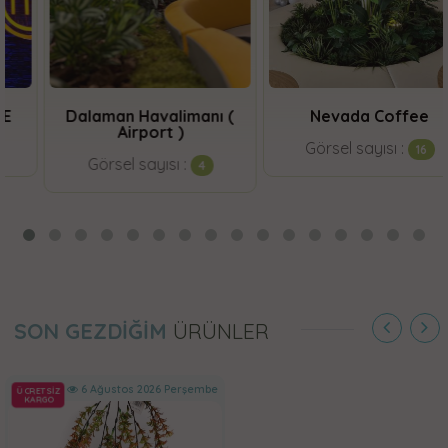
Dalaman Havalimanı (
Nevada Coffee
Airport )
Görsel sayısı :
16
Görsel sayısı :
4
SON GEZDİĞİM
ÜRÜNLER
6 Ağustos 2026 Perşembe
ÜCRETSİZ
KARGO