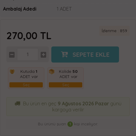
Ambalaj Adedi
1 ADET
İzlenme : 859
270,00
TL
SEPETE EKLE
Kutuda
1
Kolide
50
ADET var
ADET var
Seç
Seç
Bu ürün en geç
9 Ağustos 2026 Pazar
günü
kargoya verilir
Bu ürünü şuan
1
kişi inceliyor.